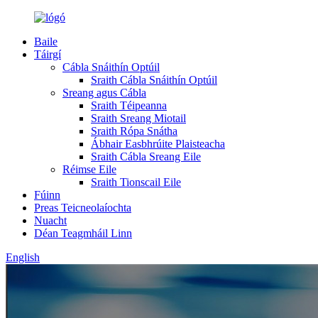
Baile
Táirgí
Cábla Snáithín Optúil
Sraith Cábla Snáithín Optúil
Sreang agus Cábla
Sraith Téipeanna
Sraith Sreang Miotail
Sraith Rópa Snátha
Ábhair Easbhrúite Plaisteacha
Sraith Cábla Sreang Eile
Réimse Eile
Sraith Tionscail Eile
Fúinn
Preas Teicneolaíochta
Nuacht
Déan Teagmháil Linn
English