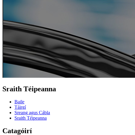
Sraith Téipeanna
Baile
Táirgí
Sreang agus Cábla
Sraith Téipeanna
Catagóirí