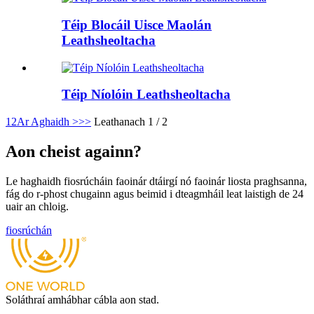
Téip Blocáil Uisce Maolán
Leathsheoltacha
Téip Níolóin Leathsheoltacha
1
2
Ar Aghaidh >
>>
Leathanach 1 / 2
Aon cheist againn?
Le haghaidh fiosrúcháin faoinár dtáirgí nó faoinár liosta praghsanna,
fág do r-phost chugainn agus beimid i dteagmháil leat laistigh de 24
uair an chloig.
fiosrúchán
Soláthraí amhábhar cábla aon stad.