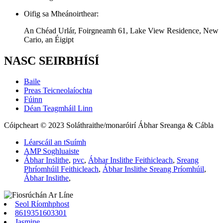
Oifig sa Mheánoirthear:
An Chéad Urlár, Foirgneamh 61, Lake View Residence, New
Cario, an Éigipt
NASC SEIRBHÍSÍ
Baile
Preas Teicneolaíochta
Fúinn
Déan Teagmháil Linn
Cóipcheart © 2023 Soláthraithe/monaróirí Ábhar Sreanga & Cábla
Léarscáil an tSuímh
AMP Soghluaiste
Ábhar Inslithe
,
pvc
,
Ábhar Inslithe Feithicleach
,
Sreang
Phríomhúil Feithicleach
,
Ábhar Inslithe Sreang Príomhúil
,
Ábhar Inslithe
,
Seol Ríomhphost
8619351603301
Jasmine