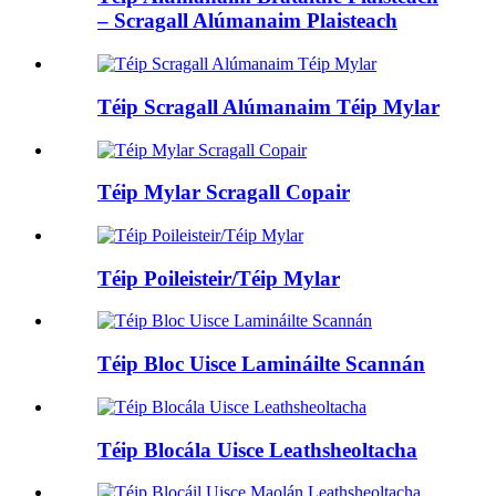
– Scragall Alúmanaim Plaisteach
Téip Scragall Alúmanaim Téip Mylar
Téip Mylar Scragall Copair
Téip Poileisteir/Téip Mylar
Téip Bloc Uisce Lamináilte Scannán
Téip Blocála Uisce Leathsheoltacha