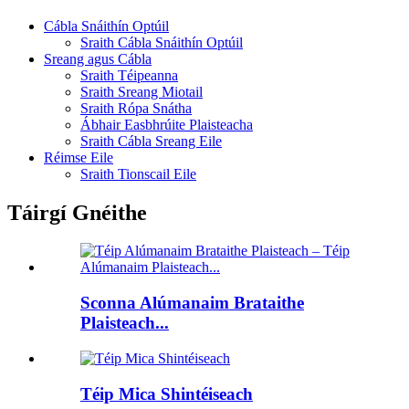
Cábla Snáithín Optúil
Sraith Cábla Snáithín Optúil
Sreang agus Cábla
Sraith Téipeanna
Sraith Sreang Miotail
Sraith Rópa Snátha
Ábhair Easbhrúite Plaisteacha
Sraith Cábla Sreang Eile
Réimse Eile
Sraith Tionscail Eile
Táirgí Gnéithe
Sconna Alúmanaim Brataithe
Plaisteach...
Téip Mica Shintéiseach