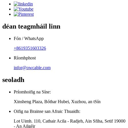
déan teagmháil linn
Fón / WhatsApp
+8619351603326
Ríomhphost
infor@owcable.com
seoladh
Príomhoifig na Síne:
Xinsheng Plaza, Bóthar Hubei, Xuzhou, an tSín
Oifig na Brainse san Afraic Thuaidh:
Lot Uimh. 110, Cathair Acila - Radjeh, Ain Sfiha, Setif 19000
- An Ailgéir