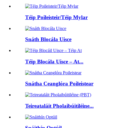
Téip Poileisteir/Téip Mylar
Snáth Blocála Uisce
Téip Blocála Uisce – At...
Snátha Ceanglóra Poileistear
Teireataláit Pholaibúitiléine...
Snáithín Optúil