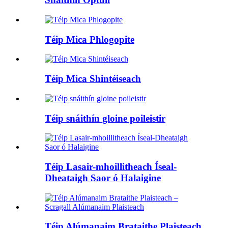
Téip Mica Phlogopite
Téip Mica Shintéiseach
Téip snáithín gloine poileistir
Téip Lasair-mhoillitheach Íseal-
Dheataigh Saor ó Halaigine
Téip Alúmanaim Brataithe Plaisteach