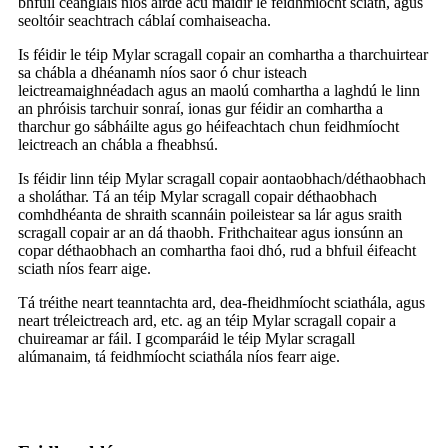
bhfuil ceanglais níos airde acu maidir le feidhmíocht sciath, agus
seoltóir seachtrach cáblaí comhaiseacha.
Is féidir le téip Mylar scragall copair an comhartha a tharchuirtear
sa chábla a dhéanamh níos saor ó chur isteach
leictreamaighnéadach agus an maolú comhartha a laghdú le linn
an phróisis tarchuir sonraí, ionas gur féidir an comhartha a
tharchur go sábháilte agus go héifeachtach chun feidhmíocht
leictreach an chábla a fheabhsú.
Is féidir linn téip Mylar scragall copair aontaobhach/déthaobhach
a sholáthar. Tá an téip Mylar scragall copair déthaobhach
comhdhéanta de shraith scannáin poileistear sa lár agus sraith
scragall copair ar an dá thaobh. Frithchaitear agus ionsúnn an
copar déthaobhach an comhartha faoi dhó, rud a bhfuil éifeacht
sciath níos fearr aige.
Tá tréithe neart teanntachta ard, dea-fheidhmíocht sciathála, agus
neart tréleictreach ard, etc. ag an téip Mylar scragall copair a
chuireamar ar fáil. I gcomparáid le téip Mylar scragall
alúmanaim, tá feidhmíocht sciathála níos fearr aige.