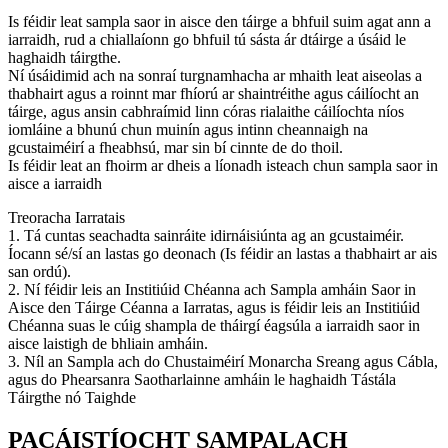
Is féidir leat sampla saor in aisce den táirge a bhfuil suim agat ann a
iarraidh, rud a chiallaíonn go bhfuil tú sásta ár dtáirge a úsáid le
haghaidh táirgthe.
Ní úsáidimid ach na sonraí turgnamhacha ar mhaith leat aiseolas a
thabhairt agus a roinnt mar fhíorú ar shaintréithe agus cáilíocht an
táirge, agus ansin cabhraímid linn córas rialaithe cáilíochta níos
iomláine a bhunú chun muinín agus intinn cheannaigh na
gcustaiméirí a fheabhsú, mar sin bí cinnte de do thoil.
Is féidir leat an fhoirm ar dheis a líonadh isteach chun sampla saor in
aisce a iarraidh
Treoracha Iarratais
1. Tá cuntas seachadta sainráite idirnáisiúnta ag an gcustaiméir.
Íocann sé/sí an lastas go deonach (Is féidir an lastas a thabhairt ar ais
san ordú).
2. Ní féidir leis an Institiúid Chéanna ach Sampla amháin Saor in
Aisce den Táirge Céanna a Iarratas, agus is féidir leis an Institiúid
Chéanna suas le cúig shampla de tháirgí éagsúla a iarraidh saor in
aisce laistigh de bhliain amháin.
3. Níl an Sampla ach do Chustaiméirí Monarcha Sreang agus Cábla,
agus do Phearsanra Saotharlainne amháin le haghaidh Tástála
Táirgthe nó Taighde
PACÁISTÍOCHT SAMPALACH