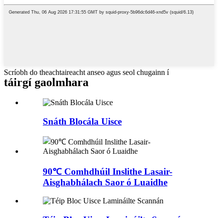
Scríobh do theachtaireacht anseo agus seol chugainn í
táirgí gaolmhara
Snáth Blocála Uisce
90℃ Comhdhúil Inslithe Lasair-
Aisghabhálach Saor ó Luaidhe