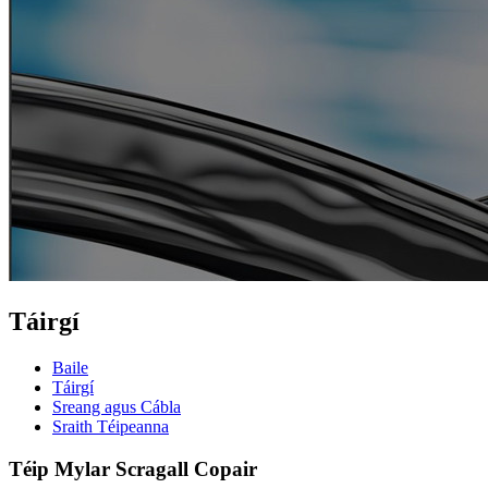
Táirgí
Baile
Táirgí
Sreang agus Cábla
Sraith Téipeanna
Téip Mylar Scragall Copair