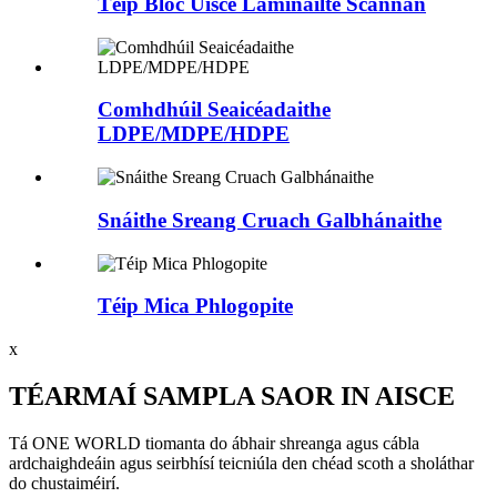
Téip Bloc Uisce Lamináilte Scannán
Comhdhúil Seaicéadaithe
LDPE/MDPE/HDPE
Snáithe Sreang Cruach Galbhánaithe
Téip Mica Phlogopite
x
TÉARMAÍ SAMPLA SAOR IN AISCE
Tá ONE WORLD tiomanta do ábhair shreanga agus cábla
ardchaighdeáin agus seirbhísí teicniúla den chéad scoth a sholáthar
do chustaiméirí.