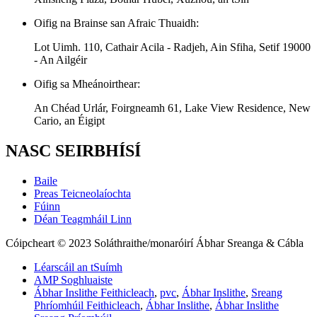
Oifig na Brainse san Afraic Thuaidh:
Lot Uimh. 110, Cathair Acila - Radjeh, Ain Sfiha, Setif 19000
- An Ailgéir
Oifig sa Mheánoirthear:
An Chéad Urlár, Foirgneamh 61, Lake View Residence, New
Cario, an Éigipt
NASC SEIRBHÍSÍ
Baile
Preas Teicneolaíochta
Fúinn
Déan Teagmháil Linn
Cóipcheart © 2023 Soláthraithe/monaróirí Ábhar Sreanga & Cábla
Léarscáil an tSuímh
AMP Soghluaiste
Ábhar Inslithe Feithicleach
,
pvc
,
Ábhar Inslithe
,
Sreang
Phríomhúil Feithicleach
,
Ábhar Inslithe
,
Ábhar Inslithe