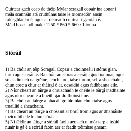
Cuirtear gach ceap de théip Mylar scragall copair ina aonar i
mála scannáin atá cruthúnas taise le triomadóir, ansin
folúsghlantar é, agus ar deireadh cuirtear i gcartán é.
Méid bosca adhmaid: 1250 * 860 * 660 / 1 tonna
Stóráil
1) Ba chóir an téip Scragall Copair a choinneáil i stóras glan,
tirim agus aeráilte. Ba chóir an stóras a aeráil agus fionnuar, agus
solas díreach na gréine, teocht ard, taise throm, srl. a sheachaint,
chun cosc ​​a chur ar tháirgí ó at, ocsaídiú agus fadhbanna eile.
2) Níor cheart an táirge a chruachadh le chéile le táirgí inadhainte
agus níor cheart é a bheith gar do fhoinsí tine.
3) Ba chóir an táirge a phacáil go hiomlán chun taise agus
truailliú a sheachaint.
4) Ba cheart an táirge a chosaint ar bhrú trom agus ar dhamáiste
meicniúil eile le linn stórála.
5) Ní féidir an táirge a stóráil faoin aer, ach ní mór tarp a úsáid
nuair is gá é a stóráil faoin aer ar feadh tréimhse ghearr.