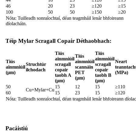
46
20
23
≥120
≥15
100
50
50
≥150
≥20
Nóta: Tuilleadh sonraíochtaí, déan teagmháil lenár bhfoireann
díolacháin.
Téip Mylar Scragall Copair Déthaobhach:
Tiús
Tiús
Tiús
ainmniúil
ainmniúil
Tiús
ainmniúil
Neart
Struchtúr
scragall
scragall
ainmniúil
scannáin
teanntach
ilchodach
copair
copair
(μm)
PET
(MPa)
taobh A
taobh B
(μm)
(μm)
(μm)
50
15
12
15
≥110
Cu+Mylar+Cu
60
15
23
15
≥120
Nóta: Tuilleadh sonraíochtaí, déan teagmháil lenár bhfoireann díola
Pacáistiú