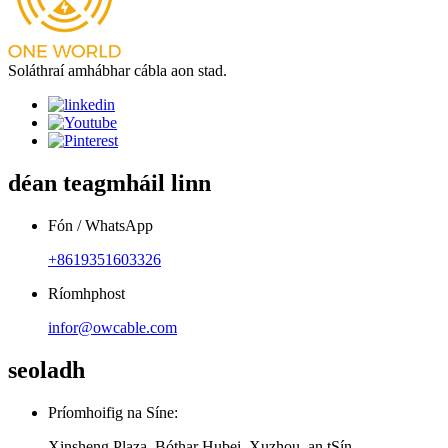
Soláthraí amhábhar cábla aon stad.
déan teagmháil linn
Fón / WhatsApp
+8619351603326
Ríomhphost
infor@owcable.com
seoladh
Príomhoifig na Síne:
Xinsheng Plaza, Bóthar Hubei, Xuzhou, an tSín