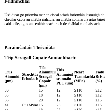
Feidhmchlár
Úsáidtear go príomha mar an ciseal sciath foriomlán lasmuigh de
chroílár cábla an chábla rialaithe, an chábla comhartha agus táirgí
cábla eile, agus an seoltóir seachtrach de cháblaí comhaiseacha.
Paraiméadair Theicniúla
Téip Scragall Copair Aontaobhach:
Tiús
Tiús
Tiús
Ainmniúil
Neart
Fadú
Struchtúr
Ainmniúil
Ainmniúil
Scragall
Teanntachta
Briste
Ilchodach
scannáin
(μm)
Copair
(MPa)
(%)
PET (μm)
(μm)
30
15
12
≥110
≥12
33
18
12
≥110
≥12
35
20
12
≥110
≥15
41
Cu+Mylar
15
23
≥120
≥15
44
18
23
≥120
≥15