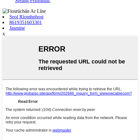
Sreang Príomhúil
,
Seol Ríomhphost
8619351603301
Jasmine
x