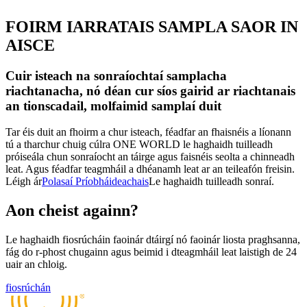
FOIRM IARRATAIS SAMPLA SAOR IN
AISCE
Cuir isteach na sonraíochtaí samplacha
riachtanacha, nó déan cur síos gairid ar riachtanais
an tionscadail, molfaimid samplaí duit
Tar éis duit an fhoirm a chur isteach, féadfar an fhaisnéis a líonann
tú a tharchur chuig cúlra ONE WORLD le haghaidh tuilleadh
próiseála chun sonraíocht an táirge agus faisnéis seolta a chinneadh
leat. Agus féadfar teagmháil a dhéanamh leat ar an teileafón freisin.
Léigh ár
Polasaí Príobháideachais
Le haghaidh tuilleadh sonraí.
Aon cheist againn?
Le haghaidh fiosrúcháin faoinár dtáirgí nó faoinár liosta praghsanna,
fág do r-phost chugainn agus beimid i dteagmháil leat laistigh de 24
uair an chloig.
fiosrúchán