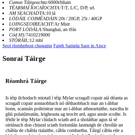
Cumas Táirgeachta:
6000t/bliain
TÉARMAÍ ÍOCAÍOCHTA:
T/T, L/C, D/P, srl.
AM SEACHADTA:
10 lá
LÓDÁIL COIMÉADÁIN:
20t / 20GP, 25t / 40GP
LOINGSEOIREACHT:
Ar Muir
PORT LÓDÁLA:
Shanghai, an tSín
Cód HS:
7410219000
STÓRÁIL:
12 mhí
Seol ríomhphost chugainn
Faigh Sampla Saor in Aisce
Sonraí Táirge
Réamhrá Táirge
Is téip ilchodach miotail í téip Mylar scragall copair atá déanta as
scragall copair aontaobhach nó déthaobhach mar an t-ábhar
bonn, scannán poileistear mar an t-ábhar athneartaithe, nasctha le
gliú polaiúireatán, leigheasta ag teocht ard, agus ansin scoilte. Is
féidir le téip Mylar clúdach sciath ard a sholáthar agus tá sé
oiriúnach don chiseal sciath foriomlán lasmuigh de chroílár an
chábla de chábla rialaithe, cábla comhartha. Táirgí cábla eile a