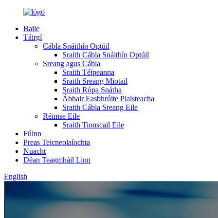
Baile
Táirgí
Cábla Snáithín Optúil
Sraith Cábla Snáithín Optúil
Sreang agus Cábla
Sraith Téipeanna
Sraith Sreang Miotail
Sraith Rópa Snátha
Ábhair Easbhrúite Plaisteacha
Sraith Cábla Sreang Eile
Réimse Eile
Sraith Tionscail Eile
Fúinn
Preas Teicneolaíochta
Nuacht
Déan Teagmháil Linn
English