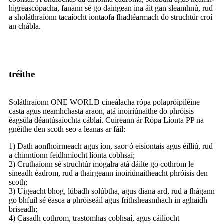
higreascópacha, fanann sé go daingean ina áit gan sleamhnú, rud
a sholáthraíonn tacaíocht iontaofa fhadtéarmach do struchtúr croí
an chábla.
tréithe
Soláthraíonn ONE WORLD cineálacha rópa polapróipiléine
casta agus neamhchasta araon, atá inoiriúnaithe do phróisis
éagsúla déantúsaíochta cáblaí. Cuireann ár Rópa Líonta PP na
gnéithe den scoth seo a leanas ar fáil:
1) Dath aonfhoirmeach agus íon, saor ó eisíontais agus éilliú, rud
a chinntíonn feidhmíocht líonta cobhsaí;
2) Cruthaíonn sé struchtúr mogalra atá dáilte go cothrom le
síneadh éadrom, rud a thairgeann inoiriúnaitheacht phróisis den
scoth;
3) Uigeacht bhog, lúbadh solúbtha, agus diana ard, rud a fhágann
go bhfuil sé éasca a phróiseáil agus frithsheasmhach in aghaidh
briseadh;
4) Casadh cothrom, trastomhas cobhsaí, agus cáilíocht