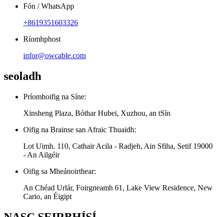
Fón / WhatsApp
+8619351603326
Ríomhphost
infor@owcable.com
seoladh
Príomhoifig na Síne:
Xinsheng Plaza, Bóthar Hubei, Xuzhou, an tSín
Oifig na Brainse san Afraic Thuaidh:
Lot Uimh. 110, Cathair Acila - Radjeh, Ain Sfiha, Setif 19000
- An Ailgéir
Oifig sa Mheánoirthear:
An Chéad Urlár, Foirgneamh 61, Lake View Residence, New
Cario, an Éigipt
NASC SEIRBHÍSÍ