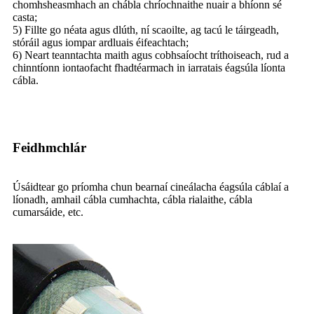
chomhsheasmhach an chábla chríochnaithe nuair a bhíonn sé
casta;
5) Fillte go néata agus dlúth, ní scaoilte, ag tacú le táirgeadh,
stóráil agus iompar ardluais éifeachtach;
6) Neart teanntachta maith agus cobhsaíocht tríthoiseach, rud a
chinntíonn iontaofacht fhadtéarmach in iarratais éagsúla líonta
cábla.
Feidhmchlár
Úsáidtear go príomha chun bearnaí cineálacha éagsúla cáblaí a
líonadh, amhail cábla cumhachta, cábla rialaithe, cábla
cumarsáide, etc.