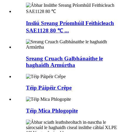
Insliú Sreang Príomhúil Feithicleach
SAE1128 80 ℃ ...
Sreang Cruach Galbhánaithe le
haghaidh Armúrtha
Téip Páipéir Crêpe
Téip Mica Phlogopite