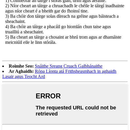
1) Coinneofar an táirge i stóras glan, tirim agus aeráilte.
2) Níor cheart an táirge a chruachadh le chéile le táirgí inadhainte
agus níor cheart é a bheith gar do fhoinsí tine.
3) Ba chóir don táirge solas díreach na gréine agus báisteach a
sheachaint.
4) Ba chóir an táirge a phacáil go hiomlán chun taise agus
truailliú a sheachaint.
5) Ba cheart an táirge a chosaint ar bhrú trom agus ar dhamáiste
meicniúil eile le linn stórála.
Roimhe Seo:
Snáithe Sreang Cruach Galbhánaithe
Ar Aghaidh:
Rópa Líonta atá Frithsheasmhach in aghaidh
Lasair agus Teocht Ard