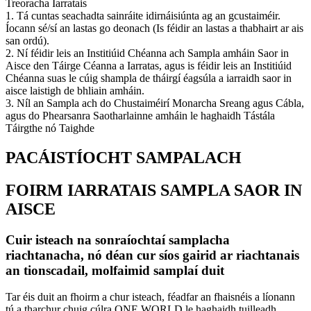
Treoracha Iarratais
1. Tá cuntas seachadta sainráite idirnáisiúnta ag an gcustaiméir.
Íocann sé/sí an lastas go deonach (Is féidir an lastas a thabhairt ar ais
san ordú).
2. Ní féidir leis an Institiúid Chéanna ach Sampla amháin Saor in
Aisce den Táirge Céanna a Iarratas, agus is féidir leis an Institiúid
Chéanna suas le cúig shampla de tháirgí éagsúla a iarraidh saor in
aisce laistigh de bhliain amháin.
3. Níl an Sampla ach do Chustaiméirí Monarcha Sreang agus Cábla,
agus do Phearsanra Saotharlainne amháin le haghaidh Tástála
Táirgthe nó Taighde
PACÁISTÍOCHT SAMPALACH
FOIRM IARRATAIS SAMPLA SAOR IN
AISCE
Cuir isteach na sonraíochtaí samplacha
riachtanacha, nó déan cur síos gairid ar riachtanais
an tionscadail, molfaimid samplaí duit
Tar éis duit an fhoirm a chur isteach, féadfar an fhaisnéis a líonann
tú a tharchur chuig cúlra ONE WORLD le haghaidh tuilleadh