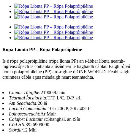
Rópa Líonta PP – Rópa Polapróipiléine
Is é rópa polapróipiléine (rópa líonta PP) an t-ábhar líonta neamh-
higreascópach is coitianta a úsáidtear le haghaidh cáblaí. Faigh rópaí
líonta polapróipiléine (PP) ard-righne ó ONE WORLD. Feabhsaigh
cruinneas cábla agus méadaigh neart teanntachta.
Cumas Táirgthe:
21900t/bliain
Téarmaí Íocaíochta:
T/T, L/C, D/P, srl.
Am Seachadta:
20 lá
Luchtú Coimeádáin:
10t / 20GP, 20t / 40GP
Loingseoireacht:
Ar Muir
Calafort Luchtaithe:
Shanghai, an tSín
Cód HS:
3926909090
Stóráil:
12 Mhí