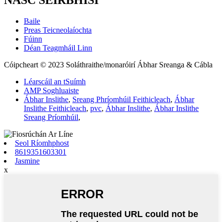
Baile
Preas Teicneolaíochta
Fúinn
Déan Teagmháil Linn
Cóipcheart © 2023 Soláthraithe/monaróirí Ábhar Sreanga & Cábla
Léarscáil an tSuímh
AMP Soghluaiste
Ábhar Inslithe
,
Sreang Phríomhúil Feithicleach
,
Ábhar
Inslithe Feithicleach
,
pvc
,
Ábhar Inslithe
,
Ábhar Inslithe
Sreang Príomhúil
,
Seol Ríomhphost
8619351603301
Jasmine
x