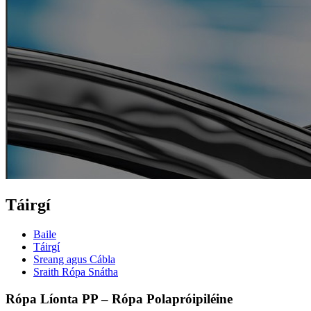
Táirgí
Baile
Táirgí
Sreang agus Cábla
Sraith Rópa Snátha
Rópa Líonta PP – Rópa Polapróipiléine