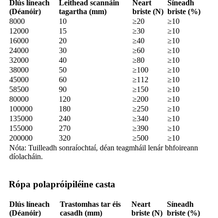
Dlús líneach
Leithead scannáin
Neart
Síneadh
(Déanóir)
tagartha (mm)
briste (N)
briste (%)
8000
10
≥20
≥10
12000
15
≥30
≥10
16000
20
≥40
≥10
24000
30
≥60
≥10
32000
40
≥80
≥10
38000
50
≥100
≥10
45000
60
≥112
≥10
58500
90
≥150
≥10
80000
120
≥200
≥10
100000
180
≥250
≥10
135000
240
≥340
≥10
155000
270
≥390
≥10
200000
320
≥500
≥10
Nóta: Tuilleadh sonraíochtaí, déan teagmháil lenár bhfoireann
díolacháin.
Rópa polapróipiléine casta
Dlús líneach
Trastomhas tar éis
Neart
Síneadh
(Déanóir)
casadh (mm)
briste (N)
briste (%)