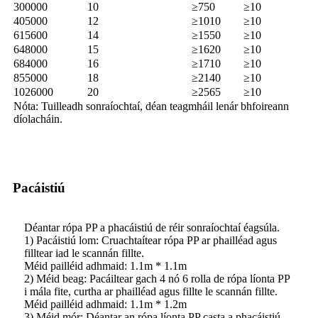
300000
10
≥750
≥10
405000
12
≥1010
≥10
615600
14
≥1550
≥10
648000
15
≥1620
≥10
684000
16
≥1710
≥10
855000
18
≥2140
≥10
1026000
20
≥2565
≥10
Nóta: Tuilleadh sonraíochtaí, déan teagmháil lenár bhfoireann
díolacháin.
Pacáistiú
Déantar rópa PP a phacáistiú de réir sonraíochtaí éagsúla.
1) Pacáistiú lom: Cruachtaítear rópa PP ar phailléad agus
filltear iad le scannán fillte.
Méid pailléid adhmaid: 1.1m * 1.1m
2) Méid beag: Pacáiltear gach 4 nó 6 rolla de rópa líonta PP
i mála fite, curtha ar phailléad agus fillte le scannán fillte.
Méid pailléid adhmaid: 1.1m * 1.2m
3) Méid mór: Déantar an rópa líonta PP casta a phacáistiú