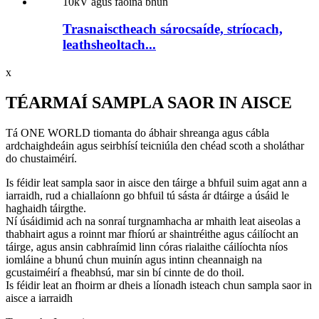
Trasnaisctheach sárocsaíde, stríocach,
leathsheoltach...
x
TÉARMAÍ SAMPLA SAOR IN AISCE
Tá ONE WORLD tiomanta do ábhair shreanga agus cábla
ardchaighdeáin agus seirbhísí teicniúla den chéad scoth a sholáthar
do chustaiméirí.
Is féidir leat sampla saor in aisce den táirge a bhfuil suim agat ann a
iarraidh, rud a chiallaíonn go bhfuil tú sásta ár dtáirge a úsáid le
haghaidh táirgthe.
Ní úsáidimid ach na sonraí turgnamhacha ar mhaith leat aiseolas a
thabhairt agus a roinnt mar fhíorú ar shaintréithe agus cáilíocht an
táirge, agus ansin cabhraímid linn córas rialaithe cáilíochta níos
iomláine a bhunú chun muinín agus intinn cheannaigh na
gcustaiméirí a fheabhsú, mar sin bí cinnte de do thoil.
Is féidir leat an fhoirm ar dheis a líonadh isteach chun sampla saor in
aisce a iarraidh