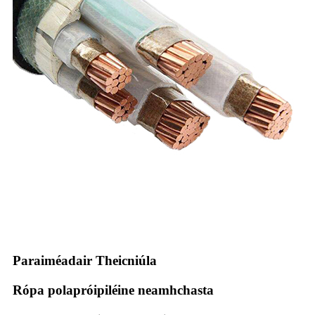
Paraiméadair Theicniúla
Rópa polapróipiléine neamhchasta