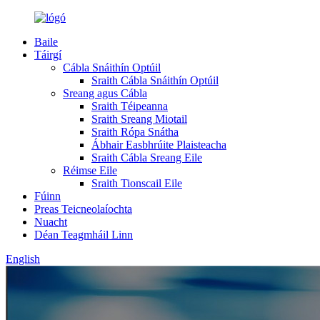
Baile
Táirgí
Cábla Snáithín Optúil
Sraith Cábla Snáithín Optúil
Sreang agus Cábla
Sraith Téipeanna
Sraith Sreang Miotail
Sraith Rópa Snátha
Ábhair Easbhrúite Plaisteacha
Sraith Cábla Sreang Eile
Réimse Eile
Sraith Tionscail Eile
Fúinn
Preas Teicneolaíochta
Nuacht
Déan Teagmháil Linn
English