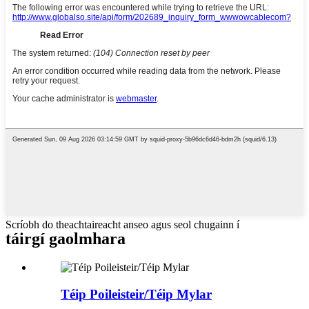
Scríobh do theachtaireacht anseo agus seol chugainn í
táirgí gaolmhara
Téip Poileisteir/Téip Mylar