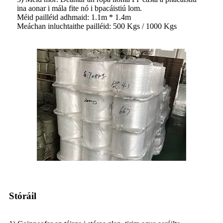
ina aonar i mála fite nó i bpacáistiú lom.
Méid pailléid adhmaid: 1.1m * 1.4m
Meáchan inluchtaithe pailléid: 500 Kgs / 1000 Kgs
Stóráil