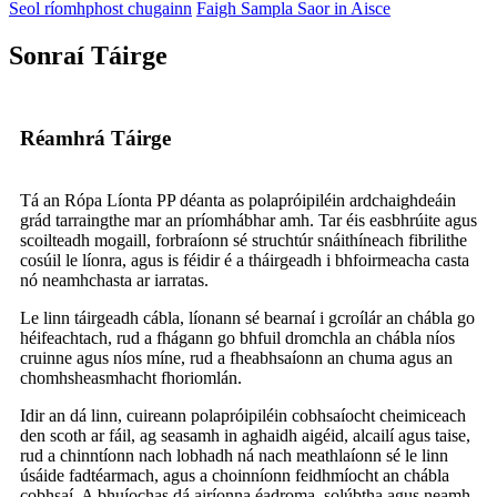
Seol ríomhphost chugainn
Faigh Sampla Saor in Aisce
Sonraí Táirge
Réamhrá Táirge
Tá an Rópa Líonta PP déanta as polapróipiléin ardchaighdeáin
grád tarraingthe mar an príomhábhar amh. Tar éis easbhrúite agus
scoilteadh mogaill, forbraíonn sé struchtúr snáithíneach fibrilithe
cosúil le líonra, agus is féidir é a tháirgeadh i bhfoirmeacha casta
nó neamhchasta ar iarratas.
Le linn táirgeadh cábla, líonann sé bearnaí i gcroílár an chábla go
héifeachtach, rud a fhágann go bhfuil dromchla an chábla níos
cruinne agus níos míne, rud a fheabhsaíonn an chuma agus an
chomhsheasmhacht fhoriomlán.
Idir an dá linn, cuireann polapróipiléin cobhsaíocht cheimiceach
den scoth ar fáil, ag seasamh in aghaidh aigéid, alcailí agus taise,
rud a chinntíonn nach lobhadh ná nach meathlaíonn sé le linn
úsáide fadtéarmach, agus a choinníonn feidhmíocht an chábla
cobhsaí. A bhuíochas dá airíonna éadroma, solúbtha agus neamh-