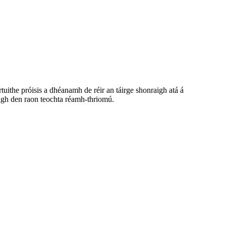
artuithe próisis a dhéanamh de réir an táirge shonraigh atá á
tigh den raon teochta réamh-thriomú.