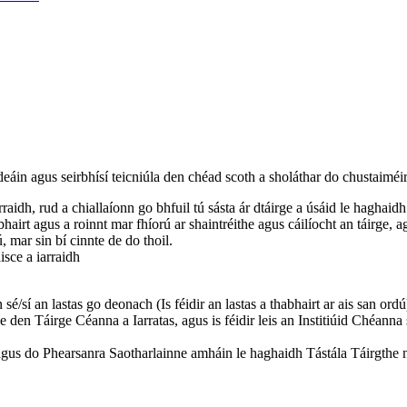
 agus seirbhísí teicniúla den chéad scoth a sholáthar do chustaiméir
rraidh, rud a chiallaíonn go bhfuil tú sásta ár dtáirge a úsáid le haghaidh
airt agus a roinnt mar fhíorú ar shaintréithe agus cáilíocht an táirge, ag
mar sin bí cinnte de do thoil.
isce a iarraidh
sé/sí an lastas go deonach (Is féidir an lastas a thabhairt ar ais san ordú
den Táirge Céanna a Iarratas, agus is féidir leis an Institiúid Chéanna s
gus do Phearsanra Saotharlainne amháin le haghaidh Tástála Táirgthe 