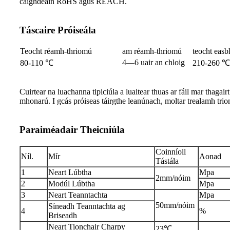
caighdeáin RoHS agus REACH.
Táscaire Próiseála
Teocht réamh-thriomú
am réamh-thriomú
teocht easb
4—6 uair an chloig
80-110 ℃
210-260 ℃
Cuirtear na luachanna tipiciúla a luaitear thuas ar fáil mar thagair
mhonarú. I gcás próiseas táirgthe leanúnach, moltar trealamh trio
Paraiméadair Theicniúla
Coinníoll
Níl.
Mír
Aonad
Tástála
1
Neart Lúbtha
Mpa
2mm/nóim
2
Modúl Lúbtha
Mpa
3
Neart Teanntachta
Mpa
50mm/nóim
Síneadh Teanntachta ag
4
%
Briseadh
Neart Tionchair Charpy
23℃