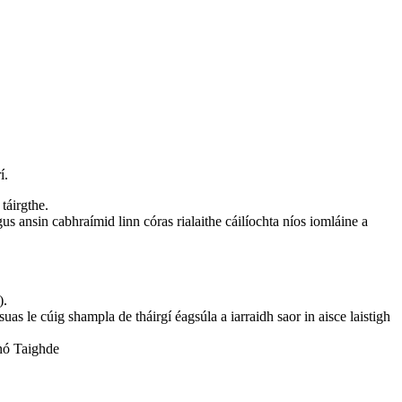
í.
 táirgthe.
us ansin cabhraímid linn córas rialaithe cáilíochta níos iomláine a
).
uas le cúig shampla de tháirgí éagsúla a iarraidh saor in aisce laistigh
nó Taighde