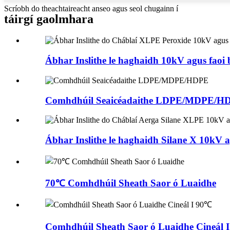
Scríobh do theachtaireacht anseo agus seol chugainn í
táirgí gaolmhara
Ábhar Inslithe le haghaidh 10kV agus faoi 
Comhdhúil Seaicéadaithe LDPE/MDPE/H
Ábhar Inslithe le haghaidh Silane X 10kV a
70℃ Comhdhúil Sheath Saor ó Luaidhe
Comhdhúil Sheath Saor ó Luaidhe Cineál 