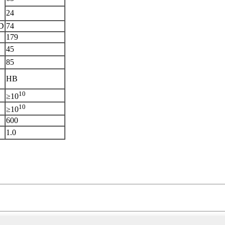
24
 D
74
179
45
85
HB
10
≥10
10
≥10
600
1.0