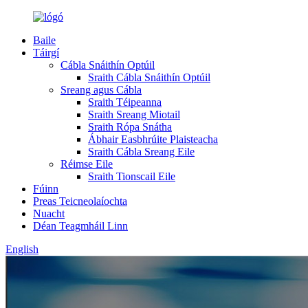
Baile
Táirgí
Cábla Snáithín Optúil
Sraith Cábla Snáithín Optúil
Sreang agus Cábla
Sraith Téipeanna
Sraith Sreang Miotail
Sraith Rópa Snátha
Ábhair Easbhrúite Plaisteacha
Sraith Cábla Sreang Eile
Réimse Eile
Sraith Tionscail Eile
Fúinn
Preas Teicneolaíochta
Nuacht
Déan Teagmháil Linn
English