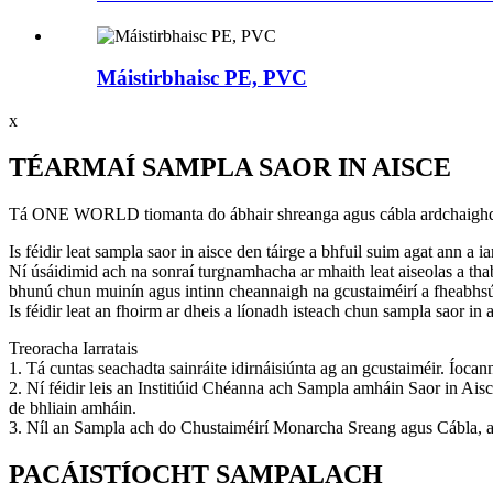
Máistirbhaisc PE, PVC
x
TÉARMAÍ SAMPLA SAOR IN AISCE
Tá ONE WORLD tiomanta do ábhair shreanga agus cábla ardchaighdeáin
Is féidir leat sampla saor in aisce den táirge a bhfuil suim agat ann a ia
Ní úsáidimid ach na sonraí turgnamhacha ar mhaith leat aiseolas a thabh
bhunú chun muinín agus intinn cheannaigh na gcustaiméirí a fheabhsú, 
Is féidir leat an fhoirm ar dheis a líonadh isteach chun sampla saor in a
Treoracha Iarratais
1. Tá cuntas seachadta sainráite idirnáisiúnta ag an gcustaiméir. Íocann 
2. Ní féidir leis an Institiúid Chéanna ach Sampla amháin Saor in Aisce 
de bhliain amháin.
3. Níl an Sampla ach do Chustaiméirí Monarcha Sreang agus Cábla, a
PACÁISTÍOCHT SAMPALACH