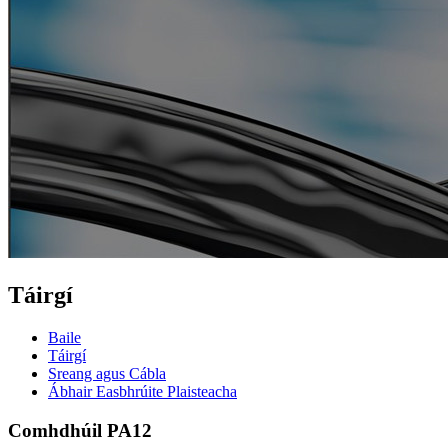
Táirgí
Baile
Táirgí
Sreang agus Cábla
Ábhair Easbhrúite Plaisteacha
Comhdhúil PA12