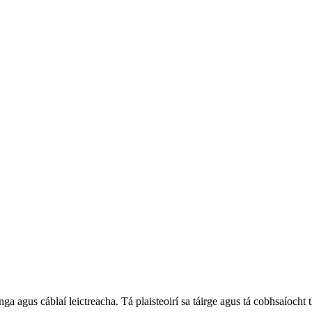
ga agus cáblaí leictreacha. Tá plaisteoirí sa táirge agus tá cobhsaíoc