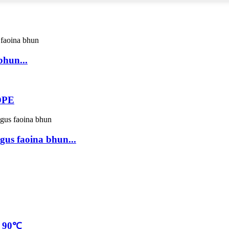
bhun...
DPE
gus faoina bhun...
I 90℃