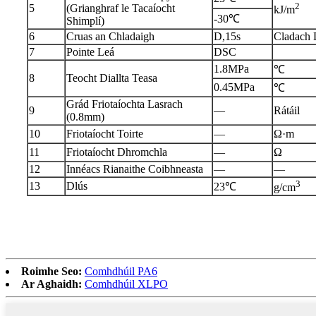
2
5
(Grianghraf le Tacaíocht
kJ/m
-30℃
Shimplí)
6
Cruas an Chladaigh
D,15s
Cladach
7
Pointe Leá
DSC
1.8MPa
℃
8
Teocht Diallta Teasa
0.45MPa
℃
Grád Friotaíochta Lasrach
9
—
Rátáil
(0.8mm)
10
Friotaíocht Toirte
—
Ω·m
11
Friotaíocht Dhromchla
—
Ω
12
Innéacs Rianaithe Coibhneasta
—
—
3
13
Dlús
23℃
g/cm
Roimhe Seo:
Comhdhúil PA6
Ar Aghaidh:
Comhdhúil XLPO