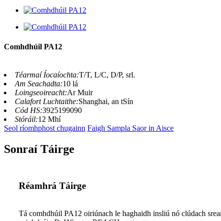
Comhdhúil PA12
Téarmaí Íocaíochta:
T/T, L/C, D/P, srl.
Am Seachadta:
10 lá
Loingseoireacht:
Ar Muir
Calafort Luchtaithe:
Shanghai, an tSín
Cód HS:
3925199090
Stóráil:
12 Mhí
Seol ríomhphost chugainn
Faigh Sampla Saor in Aisce
Sonraí Táirge
Réamhrá Táirge
Tá comhdhúil PA12 oiriúnach le haghaidh insliú nó clúdach srean