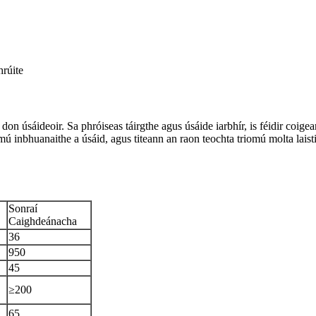
hrúite
t don úsáideoir. Sa phróiseas táirgthe agus úsáide iarbhír, is féidir coige
mú inbhuanaithe a úsáid, agus titeann an raon teochta triomú molta lais
Sonraí
Caighdeánacha
36
950
45
≥200
65